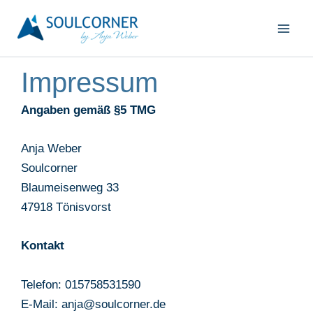
Zum
Inhalt
springen
Impressum
Angaben gemäß §5 TMG
Anja Weber
Soulcorner
Blaumeisenweg 33
47918 Tönisvorst
Kontakt
Telefon: 015758531590
E-Mail: anja@soulcorner.de