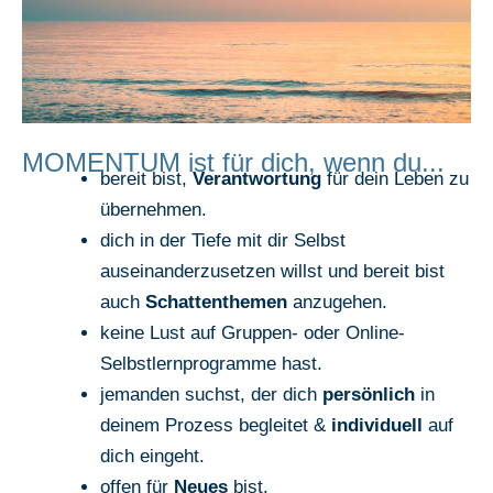
MOMENTUM ist für dich, wenn du...
bereit bist,
Verantwortung
für dein Leben zu
übernehmen.
dich in der Tiefe mit dir Selbst
auseinanderzusetzen willst und bereit bist
auch
Schattenthemen
anzugehen.
keine Lust auf Gruppen- oder Online-
Selbstlernprogramme hast.
jemanden suchst, der dich
persönlich
in
deinem Prozess begleitet &
individuell
auf
dich eingeht.
offen für
Neues
bist.